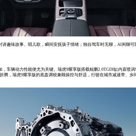
能实时讲趣味故事、唱儿歌，瞬间安抚孩子情绪；独自驾车时无聊，AI闲聊
车辆动力性能便尤为关键。瑞虎9耀享版搭载鲲鹏2.0TGDI缸内直喷涡轮
不起折腾，瑞虎9耀享版的底盘调校兼顾操控与舒适，行驶在城市减速带、