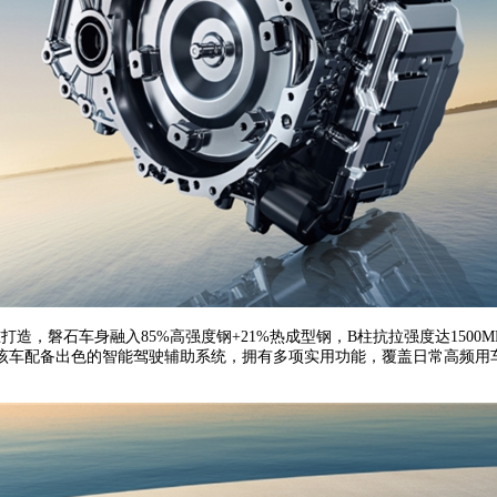
，磐石车身融入85%高强度钢+21%热成型钢，B柱抗拉强度达1500
车配备出色的智能驾驶辅助系统，拥有多项实用功能，覆盖日常高频用车