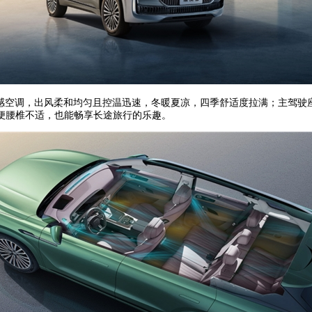
超感空调，出风柔和均匀且控温迅速，冬暖夏凉，四季舒适度拉满；主驾
便腰椎不适，也能畅享长途旅行的乐趣。