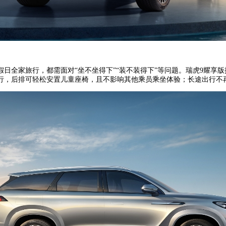
全家旅行，都需面对“坐不坐得下”“装不装得下”等问题。瑞虎9耀享版拥
行，后排可轻松安置儿童座椅，且不影响其他乘员乘坐体验；长途出行不