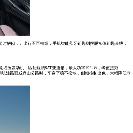
可随时解闷，让出行不再枯燥；手机智能蓝牙钥匙则摆脱实体钥匙束缚，
增压发动机，匹配鲲鹏8AT变速箱，最大功率192kW，峰值扭矩
乡间坑洼路面或盘山公路时，车身平稳不松散，侧倾控制出色，大幅降低老