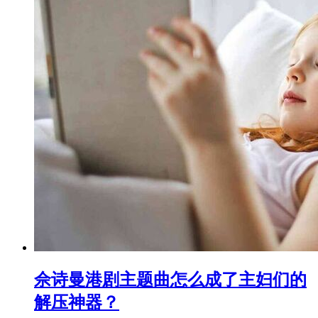
佘诗曼港剧主题曲怎么成了主妇们的
解压神器？