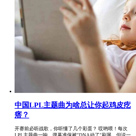
中国LPL主题曲为啥总让你起鸡皮疙
瘩？
开赛前必听战歌，你听懂了几个彩蛋？ 哎哟喂！每次
LPL主题曲一响，弹幕准保被"DNA动了"刷屏。但说一