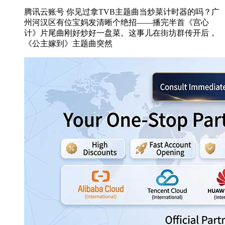
腾讯云账号 你见过拿TVB主题曲当炒菜计时器的吗？广
州河汉区有位宝妈发清晰个绝招——播完半首《宫心
计》片尾曲刚好炒好一盘菜。这事儿在街坊群传开后，
《公主嫁到》主题曲突然