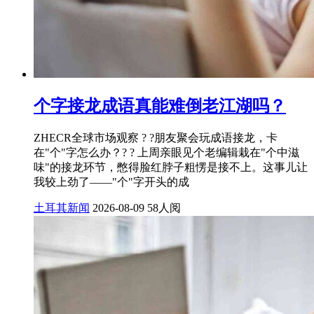
个字接龙成语真能难倒老江湖吗？
ZHECR全球市场观察 ? ?朋友聚会玩成语接龙，卡
在"个"字怎么办？? ? 上周亲眼见个老编辑栽在"个中滋
味"的接龙环节，憋得脸红脖子粗愣是接不上。这事儿让
我较上劲了——"个"字开头的成
土耳其新闻
2026-08-09
58人阅